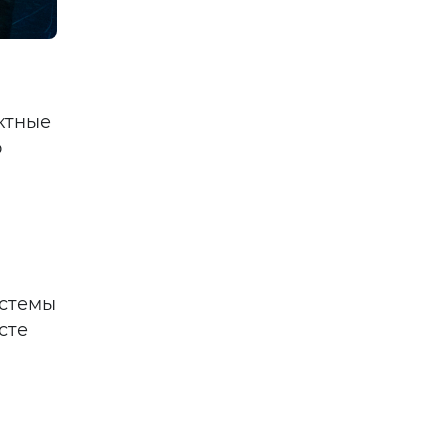
ктные
о
истемы
сте