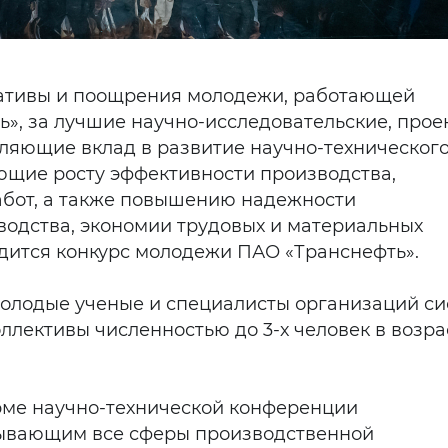
иативы и поощрения молодежи, работающей
ь», за лучшие научно-исследовательские, прое
вляющие вклад в развитие научно-техническог
ющие росту эффективности производства,
абот, а также повышению надежности
водства, экономии трудовых и материальных
одится конкурс молодежи ПАО «Транснефть».
молодые ученые и специалисты организаций с
оллективы численностью до 3-х человек в возра
орме научно-технической конференции
атывающим все сферы производственной