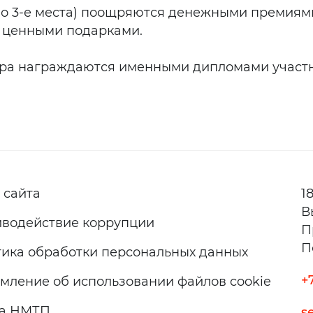
го по 3-е места) поощряются денежными премиям
 ценными подарками.
ура награждаются именными дипломами участ
 сайта
1
В
водействие коррупции
П
П
ика обработки персональных данных
+
мление об использовании файлов cookie
па НМТП
s