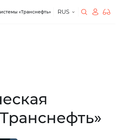
RUS
истемы «Транснефть»
ческая
Транснефть»