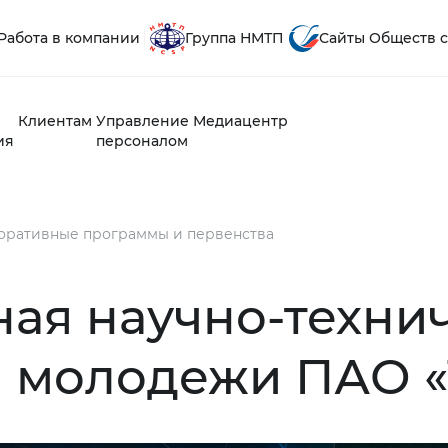
Работа в компании
Группа НМТП
Сайты Обществ с
Клиентам
Управление
Медиацентр
ия
персоналом
оративные программы и первенства
ая научно-техни
 молодежи ПАО «