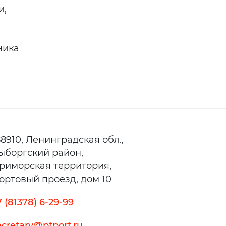
и,
ника
88910,
Ленинградская обл.,
ыборгский район,
риморская территория,
ортовый проезд, дом 10
7 (81378) 6-29-99
ecretary@ptport.ru